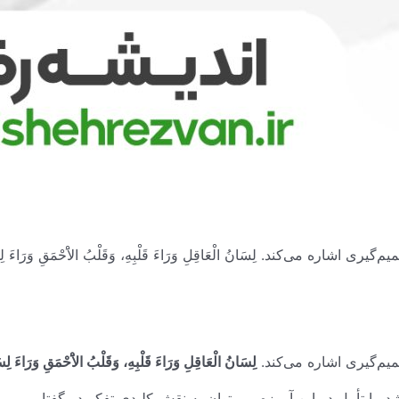
میم‌گیری اشاره می‌کند.
لِسَانُ الْعَاقِلِ وَرَاءَ قَلْبِهِ، وَقَلْبُ الاَْحْمَقِ وَرَاءَ لِسَ
شد. با تأمل در این آموزه، می‌توان به نقش کلیدی تفکر در گفتار پی