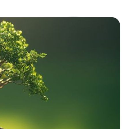
نقد
بر
علم‌
گرایی
آتئیسم