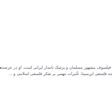
نا (۳۷۰-۴۲۸ق)، مشهور به ابن سینا، فیلسوف مشهور مسلمان و پزشک نامدار ایرانی ا
یشه فلسفی ابن‌سینا، تأثیرات مهمی بر تفکر فلسفی اسلامی و …