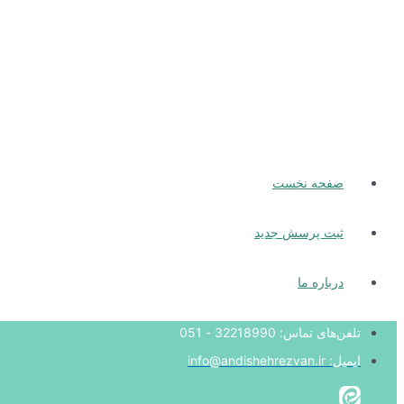
فهرست
صفحه نخست
ثبت پرسش جدید
درباره ما
تلفن‌های تماس: 32218990 - 051
ایمیل: info@andishehrezvan.ir​