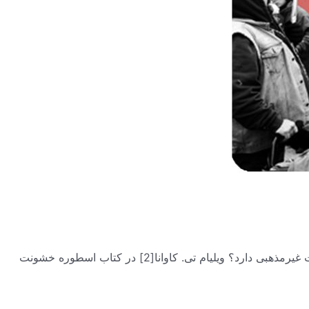
خشونت مذهبی [1] اصطلاحی است که در دوره مدرن رایج شده است. سوال این است که خشونت مذهبی چیست و چه تفاوتی با خشونت غیرمذهبی دارد؟ ویلیام تی. کاوانا[2] در کتاب اسطوره خشونت