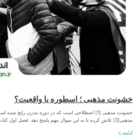
خشونت ‌مذهبی ؛ اسطوره یا واقعیت؟
مذهبی[3] تلاش کرده تا به این سوال مهم پاسخ دهد. فصل اول کتاب با عنوان «کالبدشناسی اسطوره خشونت مذهبی» با مرور آثار …
خشونت
ادامه »