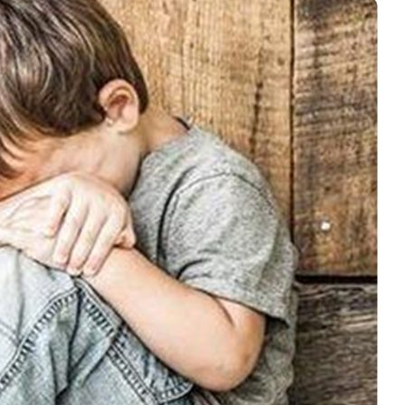
بازخوانی
رسالت
نهاد
دین
و
علم