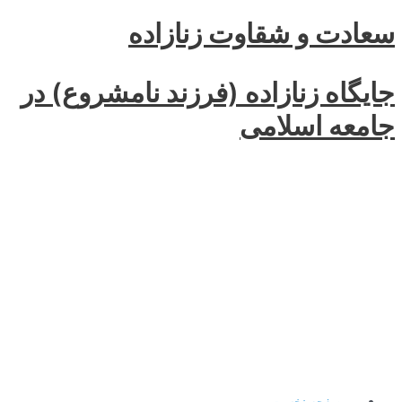
 زنازاده
(فرزند نامشروع) در