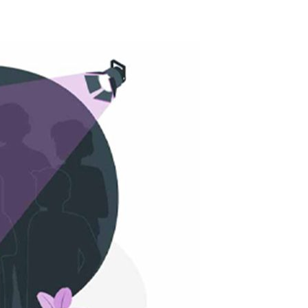
جنگ
تا
جهاد؛
بازخوانی
رسالت
نهاد
دین
و
علم