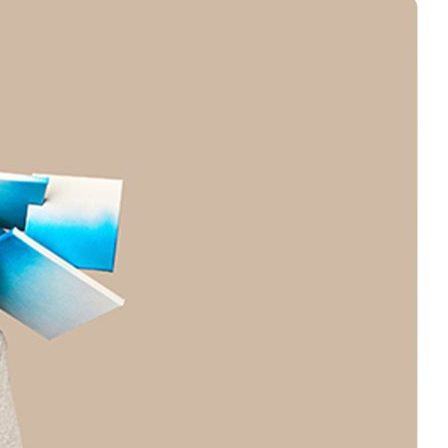
کلام
امام
علی
(ع)
–
حکمت
40
نهج
البلاغه