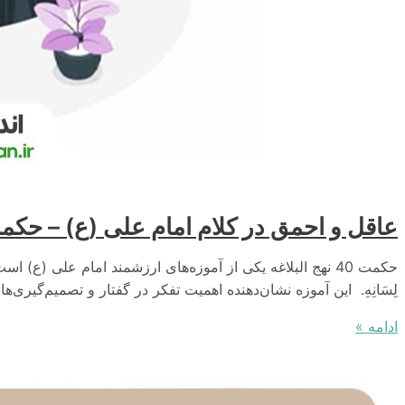
عاقل و احمق در کلام امام علی (ع) – حکمت 40 نهج البل
حکمت 40 نهج البلاغه یکی از آموزه‌های ارزشمند امام علی (ع) است که
لِسَانِهِ. این آموزه نشان‌دهنده اهمیت تفکر در گفتار و تصمیم‌گیری
عاقل
ادامه »
و
احمق
در