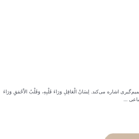
 می‌کند. لِسَانُ الْعَاقِلِ وَرَاءَ قَلْبِهِ، وَقَلْبُ الاَْحْمَقِ وَرَاءَ
تماعی …